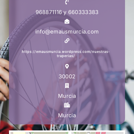
968871116 y 660333383
info@emausmurcia.com
https://emausmurcia.wordpress.com/nuestras-
traperias/
30002
Murcia
Murcia