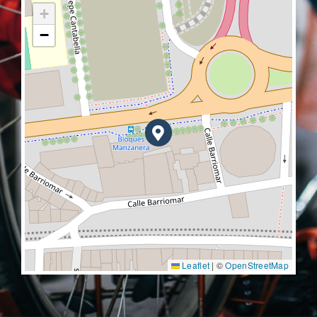
+
−
Leaflet
|
©
OpenStreetMap