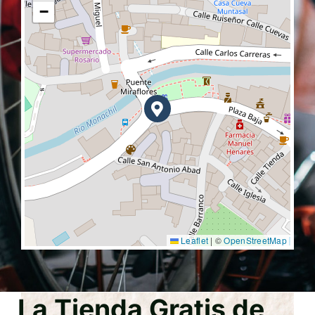
−
Leaflet
|
©
OpenStreetMap
La Tienda Gratis de