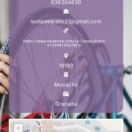
636304836
laolladelpatio21@gmail.com
https://www.facebook.com/La-Tienda-Gratis-
61559813657821/
18193
Monachil
Granada
+