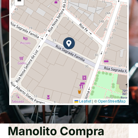
−
Leaflet
|
©
OpenStreetMap
Manolito Compra