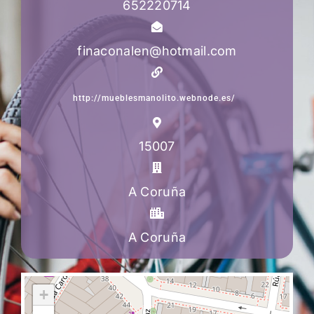
652220714
finaconalen@hotmail.com
http://mueblesmanolito.webnode.es/
15007
A Coruña
A Coruña
+