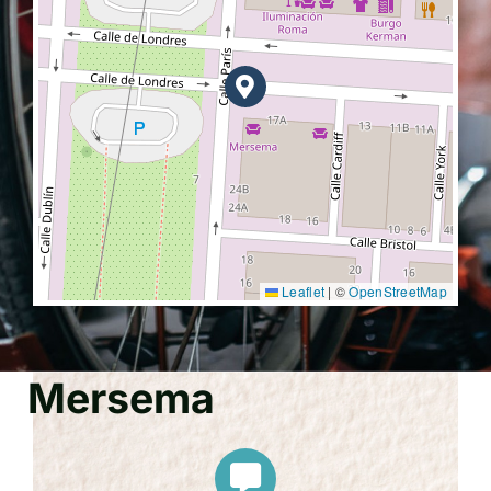
Leaflet
|
©
OpenStreetMap
Mersema