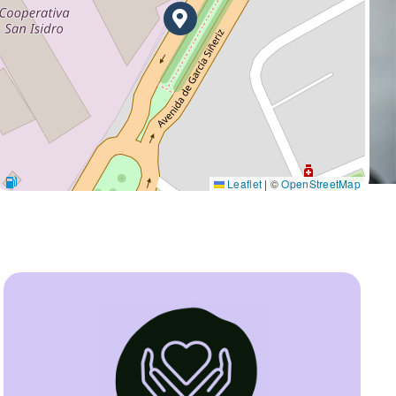
Leaflet
|
©
OpenStreetMap