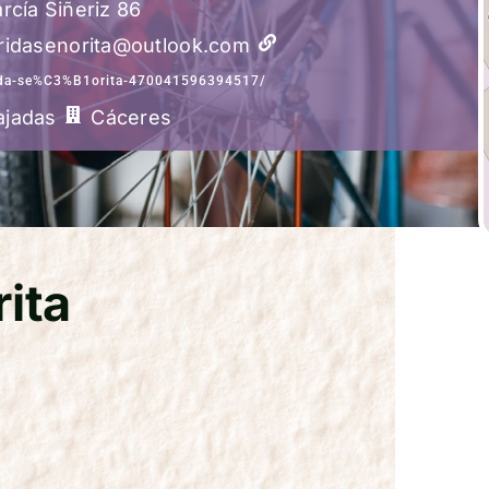
rcía Siñeriz 86
ridasenorita@outlook.com
ida-se%C3%B1orita-470041596394517/
ajadas
Cáceres
ita