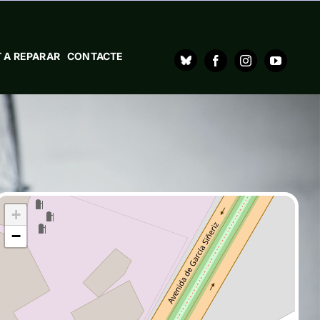
 A REPARAR
CONTACTE
+
−