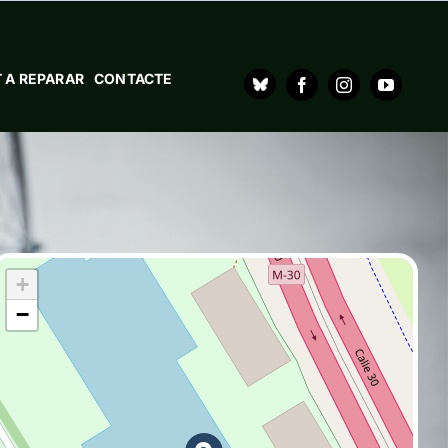
 A REPARAR
CONTACTE
+
−