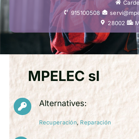
Carde
915100508
servi@mpe
28002
M
MPELEC sl
Alternatives:
Recuperación
,
Reparación