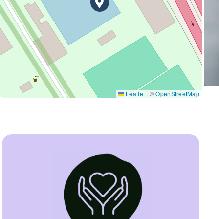
Leaflet
|
©
OpenStreetMap