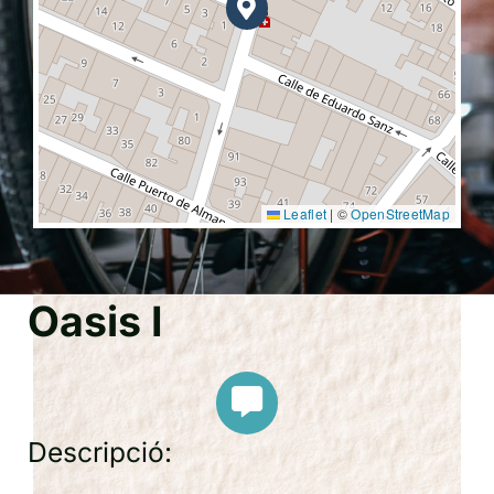
Leaflet
|
©
OpenStreetMap
Oasis I
Descripció: