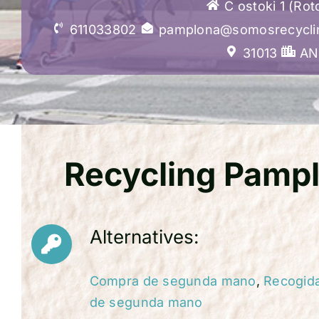
C ostoki 1 (Ro
611033802
pamplona@somosrecycli
31013
AN
Recycling Pamp
Alternatives:
Compra de segunda mano
,
Recogid
de segunda mano