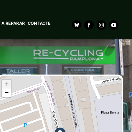
 A REPARAR
CONTACTE
+
−