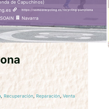
tonda de Capuchinos)
ng.es
https://somosrecycling.es/recycling-pamplona
SOAIN
Navarra
lona
a
,
Recuperación
,
Reparación
,
Venta