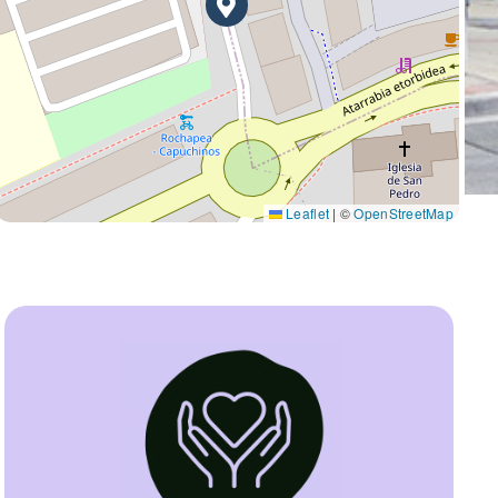
Leaflet
|
©
OpenStreetMap