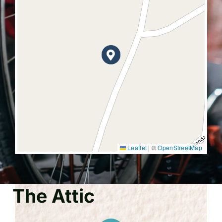
Leaflet
|
©
OpenStreetMap
The Attic