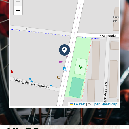
+
−
Leaflet
|
©
OpenStreetMap