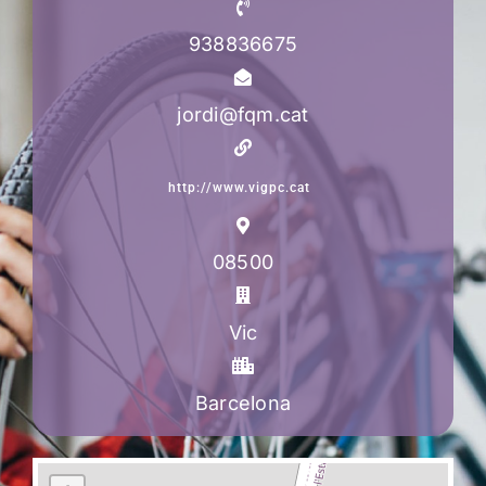
938836675
jordi@fqm.cat
http://www.vigpc.cat
08500
Vic
Barcelona