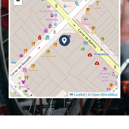
−
Leaflet
|
©
OpenStreetMap