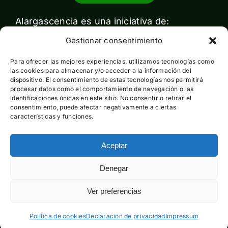
Alargascencia es una iniciativa de:
Gestionar consentimiento
Para ofrecer las mejores experiencias, utilizamos tecnologías como
las cookies para almacenar y/o acceder a la información del
dispositivo. El consentimiento de estas tecnologías nos permitirá
procesar datos como el comportamiento de navegación o las
identificaciones únicas en este sitio. No consentir o retirar el
Con el apoyo de:
consentimiento, puede afectar negativamente a ciertas
características y funciones.
Aceptar
Esta actividad ha sido financiada por el Ministerio para la
Denegar
Transición Ecológica y el Reto Demográfico pero no expresa
la opinión del mismo
Ver preferencias
Política de cookies
Declaración de privacidad
Impressum