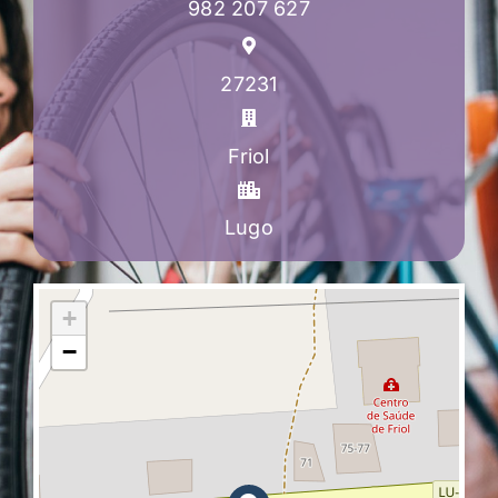
982 207 627
27231
Friol
Lugo
+
−