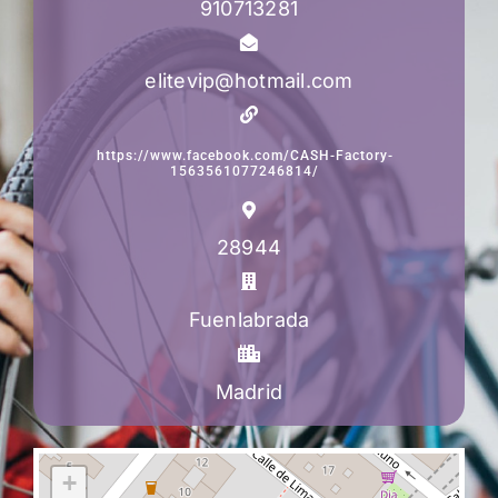
910713281
elitevip@hotmail.com
https://www.facebook.com/CASH-Factory-
1563561077246814/
28944
Fuenlabrada
Madrid
+