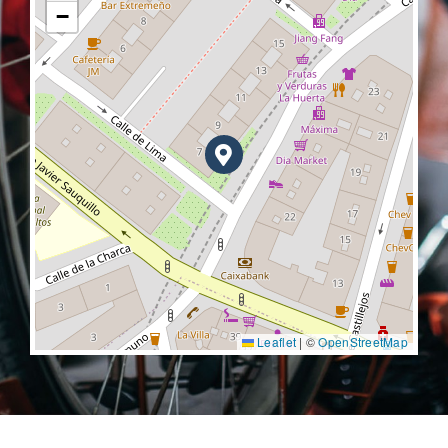
−
Leaflet
|
©
OpenStreetMap