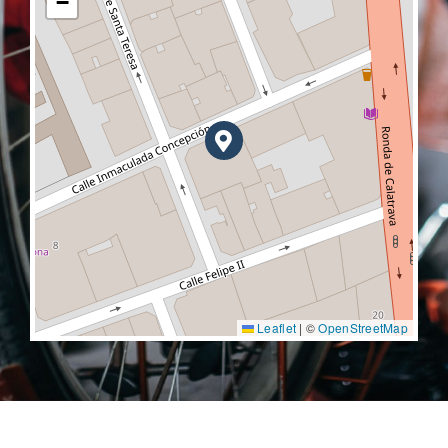
−
Leaflet
|
©
OpenStreetMap