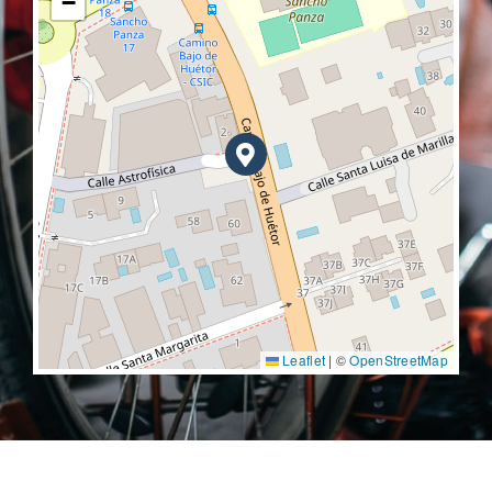
−
Leaflet
|
©
OpenStreetMap