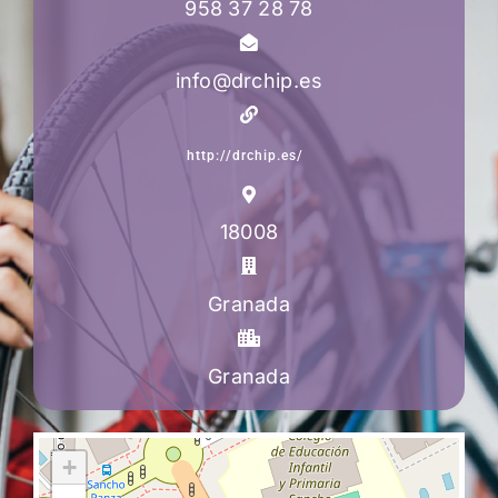
958 37 28 78
info@drchip.es
http://drchip.es/
18008
Granada
Granada
+