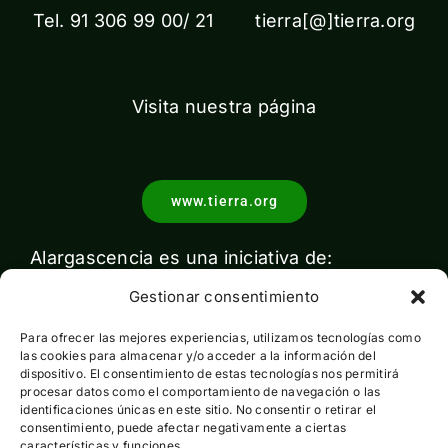
Tel. 91 306 99 00/ 21 tierra[@]tierra.org
Visita nuestra página
www.tierra.org
Alargascencia es una iniciativa de:
Gestionar consentimiento
Para ofrecer las mejores experiencias, utilizamos tecnologías como
las cookies para almacenar y/o acceder a la información del
dispositivo. El consentimiento de estas tecnologías nos permitirá
procesar datos como el comportamiento de navegación o las
identificaciones únicas en este sitio. No consentir o retirar el
Con el apoyo de:
consentimiento, puede afectar negativamente a ciertas
características y funciones.