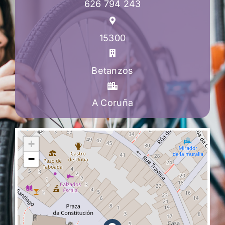
626 794 243
15300
Betanzos
A Coruña
+
−