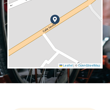
Leaflet
|
©
OpenStreetMap