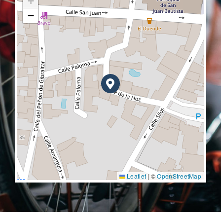
+
−
Leaflet
|
©
OpenStreetMap