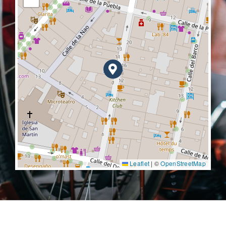
Leaflet
|
©
OpenStreetMap