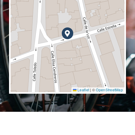
Leaflet
|
©
OpenStreetMap