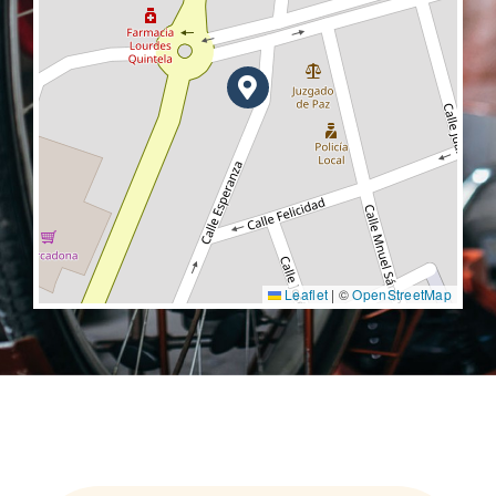
Leaflet
|
©
OpenStreetMap