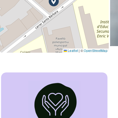
Leaflet
|
©
OpenStreetMap