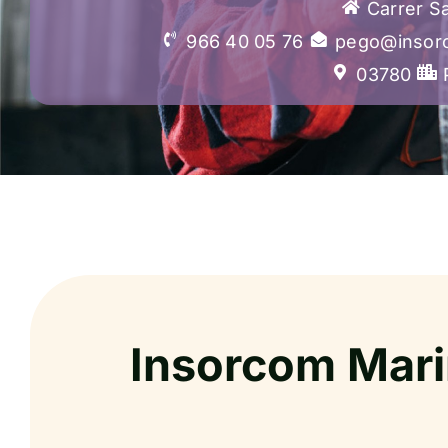
Carrer S
966 40 05 76
pego@insor
03780
Insorcom Mari