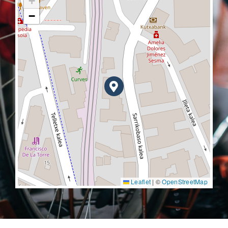
+
−
Leaflet
|
©
OpenStreetMap