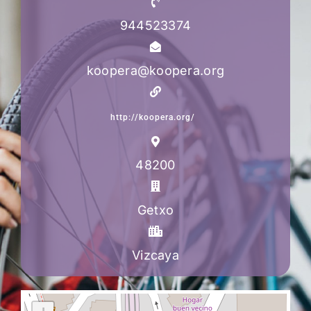
944523374
koopera@koopera.org
http://koopera.org/
48200
Getxo
Vizcaya