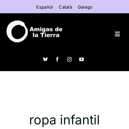
Saltar
Español
Català
Galego
al
contenido
Togg
Navig
Inicio
¿Qué es Alargascencia?
Establecimientos
ropa infantil
Derecho a reparar