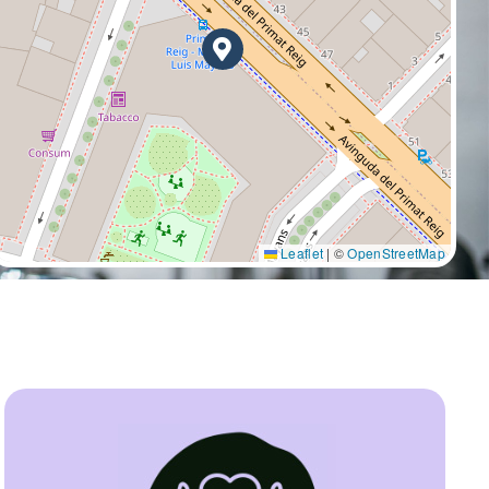
Leaflet
|
©
OpenStreetMap