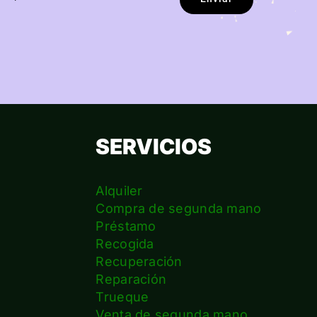
SERVICIOS
Alquiler
Compra de segunda mano
Préstamo
Recogida
Recuperación
Reparación
s
Trueque
Venta de segunda mano