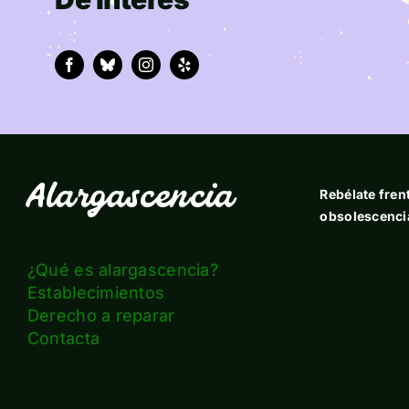
Alargascencia
Rebélate frent
obsolescenci
¿Qué es alargascencia?
Establecimientos
Derecho a reparar
Contacta