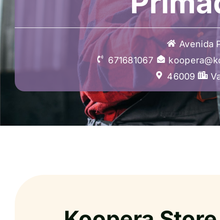
Prima
Avenida 
671681067
koopera@ko
46009
Va
Koopera Store