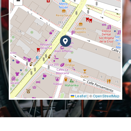
−
Leaflet
|
©
OpenStreetMap