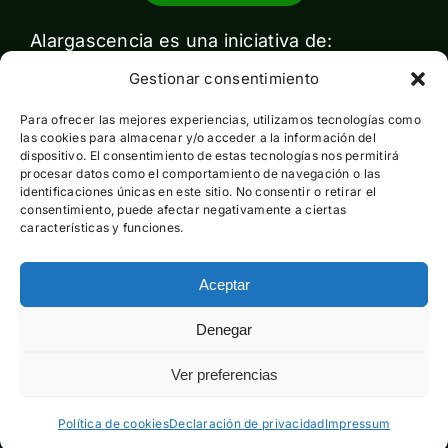
Alargascencia es una iniciativa de:
Gestionar consentimiento
Para ofrecer las mejores experiencias, utilizamos tecnologías como
las cookies para almacenar y/o acceder a la información del
dispositivo. El consentimiento de estas tecnologías nos permitirá
procesar datos como el comportamiento de navegación o las
identificaciones únicas en este sitio. No consentir o retirar el
Con el apoyo de:
consentimiento, puede afectar negativamente a ciertas
características y funciones.
Aceptar
Esta actividad ha sido financiada por el Ministerio para la
Denegar
Transición Ecológica y el Reto Demográfico pero no expresa
la opinión del mismo
Ver preferencias
Política de cookies
Declaración de privacidad
Impressum