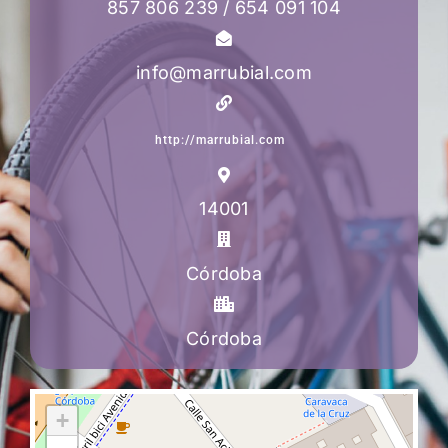
857 806 239 / 654 091 104
info@marrubial.com
http://marrubial.com
14001
Córdoba
Córdoba
+