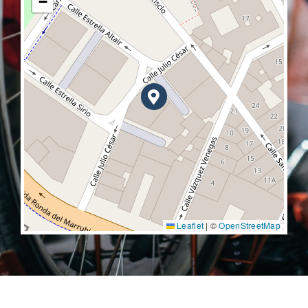
−
Leaflet
|
©
OpenStreetMap