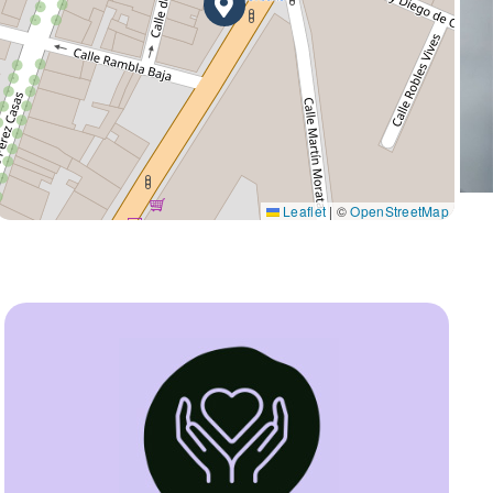
Leaflet
|
©
OpenStreetMap