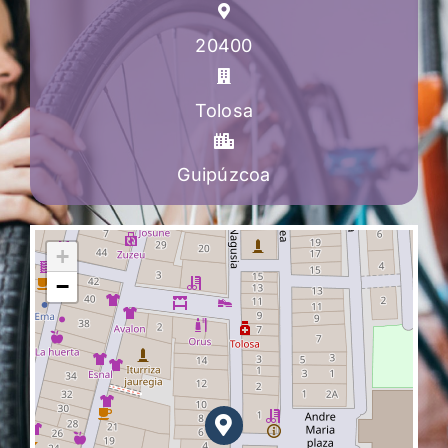
20400
Tolosa
Guipúzcoa
+
−