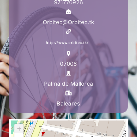
971770926
Orbitec@Orbitec.tk
http://www.orbitec.tk/
07006
Palma de Mallorca
Baleares
+