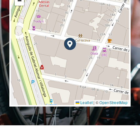
−
Leaflet
|
©
OpenStreetMap