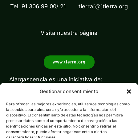
Tel. 91 306 99 00/ 21 tierra[@]tierra.org
Visita nuestra página
www.tierra.org
Alargascencia es una iniciativa de:
Gestionar consentimiento
Para ofrecer las mejores experiencias, utilizamos tecnologías como
las cookies para almacenar y/o acceder a la información del
dispositivo. El consentimiento de estas tecnologías nos permitirá
procesar datos como el comportamiento de navegación o las
identificaciones únicas en este sitio. No consentir o retirar el
Con el apoyo de:
consentimiento, puede afectar negativamente a ciertas
características y funciones.