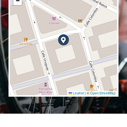
−
Leaflet
|
©
OpenStreetMap