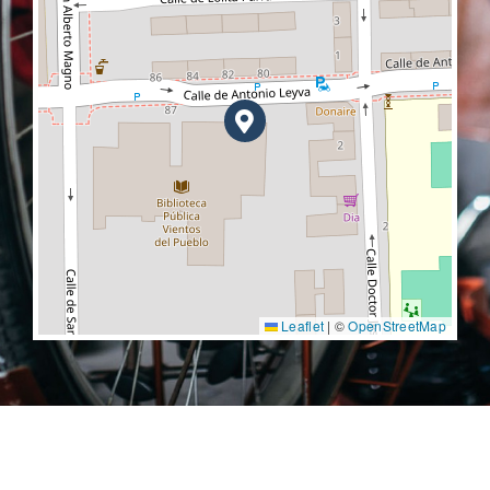
Leaflet
|
©
OpenStreetMap