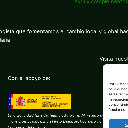
Textil y complemento
gista que fomentamos el cambio local y global ha
aria.
Visita nues
Con el apoyo de:
Para ofrece
para almace
estas tecn
navegación o
consentimie
funciones.
Esta actividad ha sido financiada por el Ministerio para la
Transición Ecológica y el Reto Demográfico pero no expresa
A
la opinión del mismo