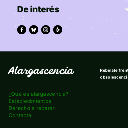
De interés
Alargascencia
Rebélate frent
obsolescenci
¿Qué es alargascencia?
Establecimientos
Derecho a reparar
Contacta