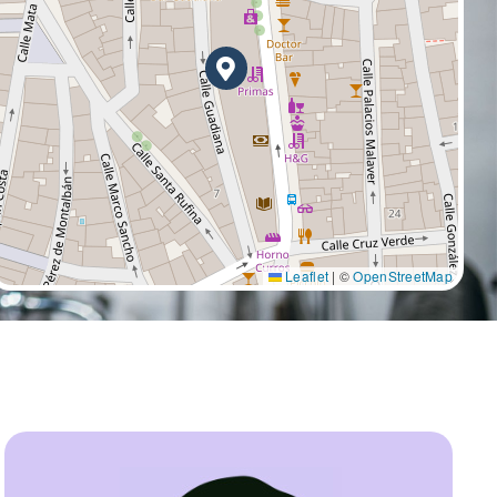
Leaflet
|
©
OpenStreetMap