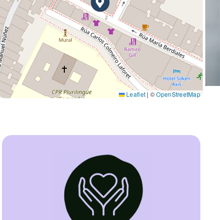
Leaflet
|
©
OpenStreetMap