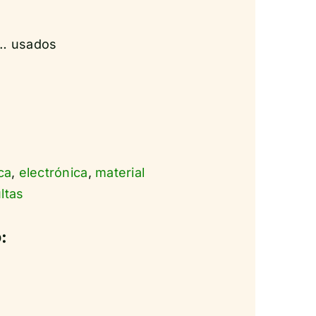
s… usados
ca
,
electrónica
,
material
ltas
: