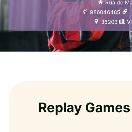
Rúa de Mar
986046485
36203
V
Replay Games