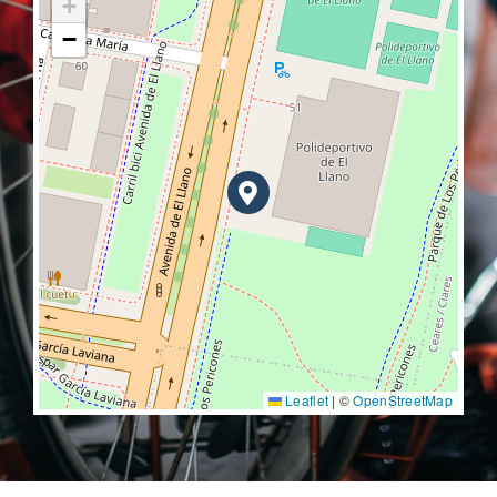
+
−
Leaflet
|
©
OpenStreetMap