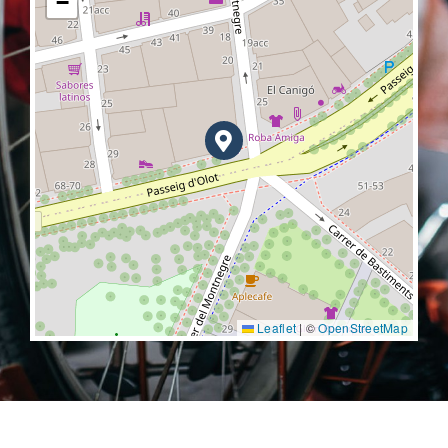
−
Leaflet
|
©
OpenStreetMap