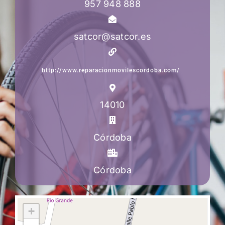
957 948 888
satcor@satcor.es
http://www.reparacionmovilescordoba.com/
14010
Córdoba
Córdoba
+