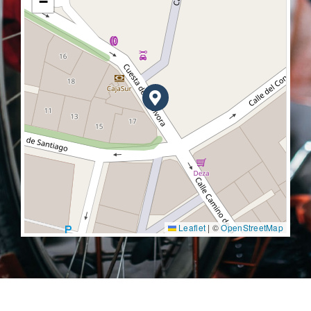
−
Leaflet
|
©
OpenStreetMap