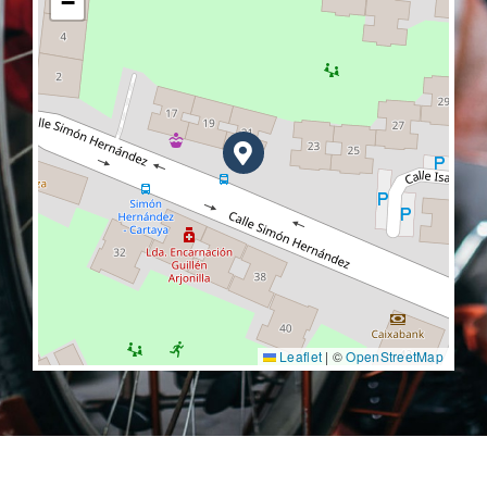
−
Leaflet
|
©
OpenStreetMap