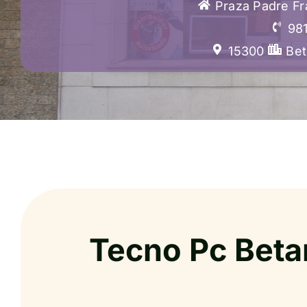
Praza Padre Fr
98
15300
Be
Tecno Pc Bet