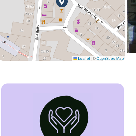
Leaflet
|
©
OpenStreetMap