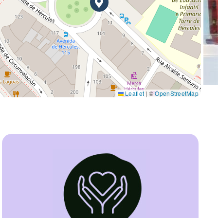
Leaflet
|
©
OpenStreetMap