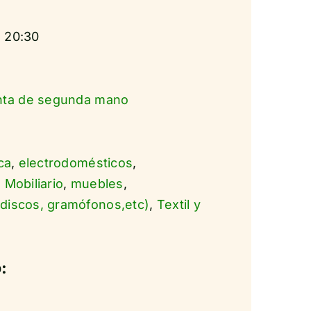
a 20:30
nta de segunda mano
ca
,
electrodomésticos
,
,
Mobiliario
,
muebles
,
discos, gramófonos,etc)
,
Textil y
: