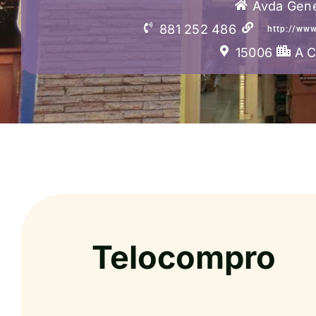
Avda Gene
881 252 486
http://www
15006
A 
Telocompro