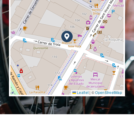
Leaflet
|
©
OpenStreetMap