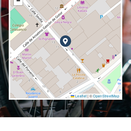
−
Leaflet
|
©
OpenStreetMap