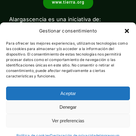
www.tierra.org
Alargascencia es una iniciativa de:
Gestionar consentimiento
Para ofrecer las mejores experiencias, utilizamos tecnologías como
las cookies para almacenar y/o acceder a la información del
dispositivo. El consentimiento de estas tecnologías nos permitirá
procesar datos como el comportamiento de navegación o las
identificaciones únicas en este sitio. No consentir o retirar el
Con el apoyo de:
consentimiento, puede afectar negativamente a ciertas
características y funciones.
Aceptar
Esta actividad ha sido financiada por el Ministerio para la
Denegar
Transición Ecológica y el Reto Demográfico pero no expresa
la opinión del mismo
Ver preferencias
Política de cookies
Declaración de privacidade
Impressum