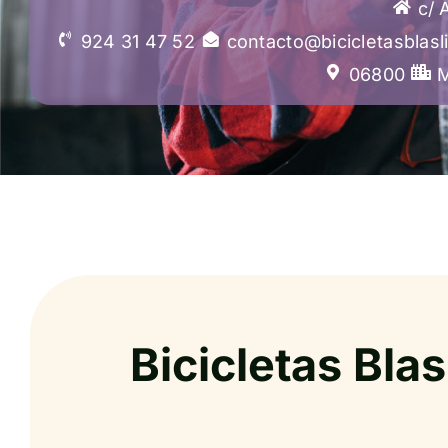
c/ 
924 31 47 52
contacto@bicicletasblasl
06800
M
Bicicletas Blas 