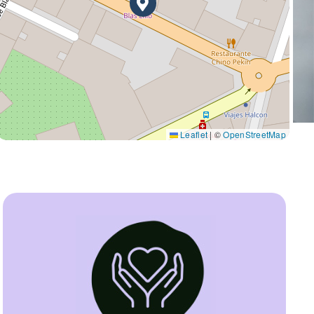
Leaflet
|
©
OpenStreetMap