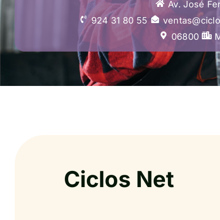
Av. José F
924 31 80 55
ventas@cicl
06800
M
Ciclos Net