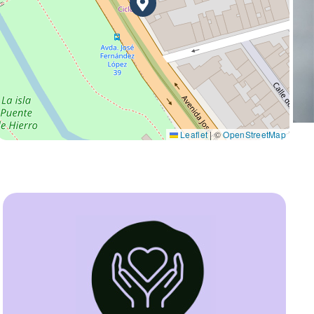
Leaflet
|
©
OpenStreetMap