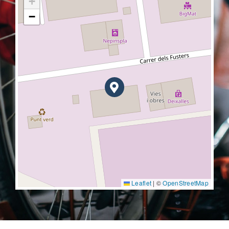
+
−
Leaflet
|
©
OpenStreetMap