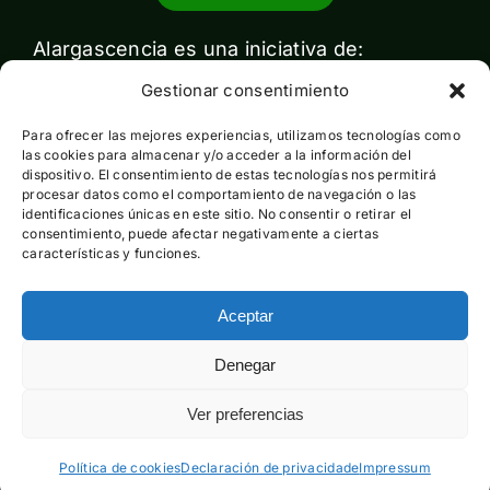
Alargascencia es una iniciativa de:
Gestionar consentimiento
Para ofrecer las mejores experiencias, utilizamos tecnologías como
las cookies para almacenar y/o acceder a la información del
dispositivo. El consentimiento de estas tecnologías nos permitirá
procesar datos como el comportamiento de navegación o las
identificaciones únicas en este sitio. No consentir o retirar el
Con el apoyo de:
consentimiento, puede afectar negativamente a ciertas
características y funciones.
Aceptar
Esta actividad ha sido financiada por el Ministerio para la
Denegar
Transición Ecológica y el Reto Demográfico pero no expresa
la opinión del mismo
Ver preferencias
Política de cookies
Declaración de privacidade
Impressum