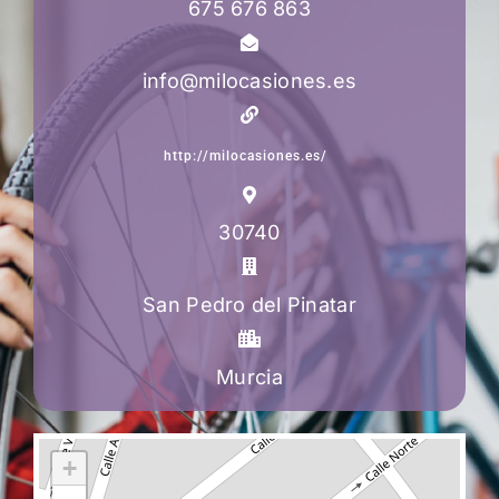
675 676 863
info@milocasiones.es
http://milocasiones.es/
30740
San Pedro del Pinatar
Murcia
+