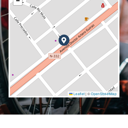
−
Leaflet
|
©
OpenStreetMap