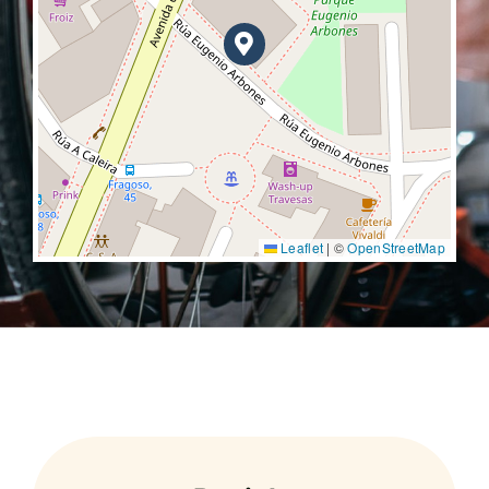
Leaflet
|
©
OpenStreetMap