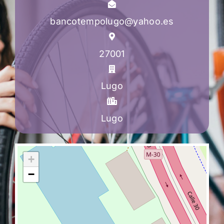
bancotempolugo@yahoo.es
27001
Lugo
Lugo
+
−