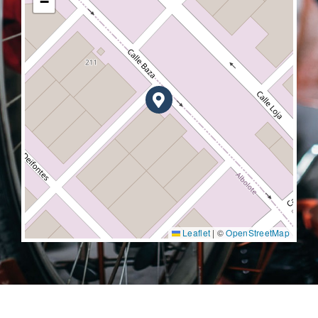
−
Leaflet
|
©
OpenStreetMap