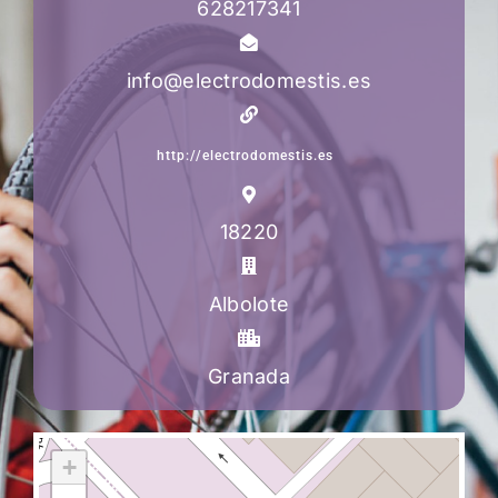
628217341
info@electrodomestis.es
http://electrodomestis.es
18220
Albolote
Granada
+